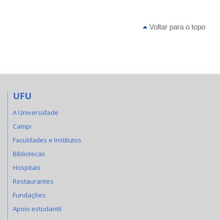
Voltar para o topo
UFU
A Universidade
Campi
Faculdades e Institutos
Bibliotecas
Hospitais
Restaurantes
Fundações
Apoio estudantil