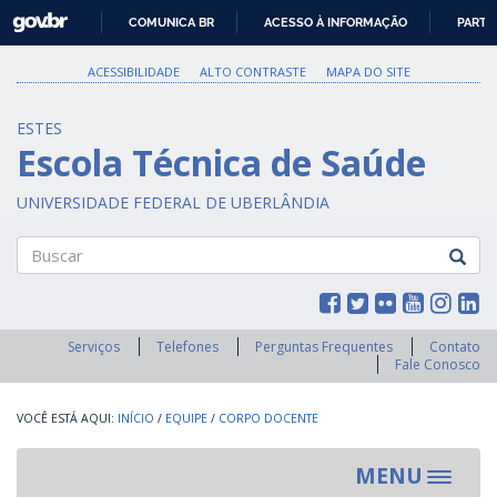
GOVBR
COMUNICA BR
ACESSO À INFORMAÇÃO
PARTI
IR
PARA
ACESSIBILIDADE
ALTO CONTRASTE
MAPA DO SITE
O
CONTEÚDO
ESTES
Escola Técnica de Saúde
UNIVERSIDADE FEDERAL DE UBERLÂNDIA
Buscar
Serviços
Telefones
Perguntas Frequentes
Contato
Fale Conosco
INÍCIO
/
EQUIPE
/
CORPO DOCENTE
MENU
Toggle