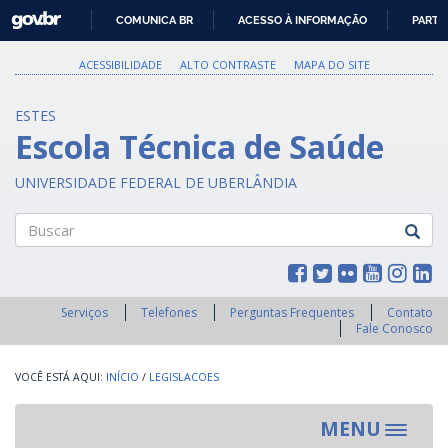
GOVBR
COMUNICA BR
ACESSO À INFORMAÇÃO
PARTI
IR
PARA
ACESSIBILIDADE
ALTO CONTRASTE
MAPA DO SITE
O
CONTEÚDO
ESTES
Escola Técnica de Saúde
UNIVERSIDADE FEDERAL DE UBERLÂNDIA
Buscar
Serviços
Telefones
Perguntas Frequentes
Contato
Fale Conosco
INÍCIO
/
LEGISLACOES
MENU
Toggle