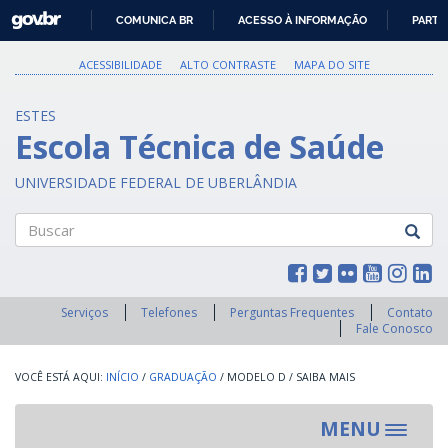
GOVBR
COMUNICA BR
ACESSO À INFORMAÇÃO
PARTI
IR
PARA
ACESSIBILIDADE
ALTO CONTRASTE
MAPA DO SITE
O
CONTEÚDO
ESTES
Escola Técnica de Saúde
UNIVERSIDADE FEDERAL DE UBERLÂNDIA
Buscar
Serviços
Telefones
Perguntas Frequentes
Contato
Fale Conosco
INÍCIO
/
GRADUAÇÃO
/
MODELO D
/
SAIBA MAIS
MENU
Toggle