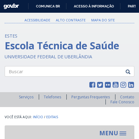
GOVBR
COMUNICA BR
ACESSO À INFORMAÇÃO
PARTI
IR
PARA
ACESSIBILIDADE
ALTO CONTRASTE
MAPA DO SITE
O
CONTEÚDO
ESTES
Escola Técnica de Saúde
UNIVERSIDADE FEDERAL DE UBERLÂNDIA
Buscar
Serviços
Telefones
Perguntas Frequentes
Contato
Fale Conosco
INÍCIO
/
EDITAIS
MENU
Toggle