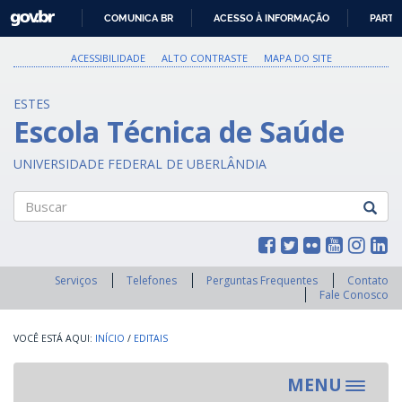
GOVBR
COMUNICA BR
ACESSO À INFORMAÇÃO
PARTI
IR
PARA
ACESSIBILIDADE
ALTO CONTRASTE
MAPA DO SITE
O
CONTEÚDO
ESTES
Escola Técnica de Saúde
UNIVERSIDADE FEDERAL DE UBERLÂNDIA
Buscar
Serviços
Telefones
Perguntas Frequentes
Contato
Fale Conosco
INÍCIO
/
EDITAIS
MENU
Toggle