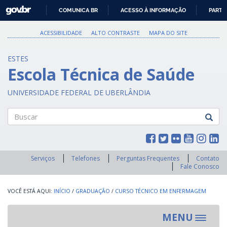
GOVBR
COMUNICA BR
ACESSO À INFORMAÇÃO
PARTI
IR
PARA
ACESSIBILIDADE
ALTO CONTRASTE
MAPA DO SITE
O
CONTEÚDO
ESTES
Escola Técnica de Saúde
UNIVERSIDADE FEDERAL DE UBERLÂNDIA
Buscar
Serviços
Telefones
Perguntas Frequentes
Contato
Fale Conosco
INÍCIO
/
GRADUAÇÃO
/
CURSO TÉCNICO EM ENFERMAGEM
MENU
Toggle