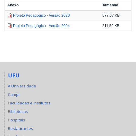
Anexo
Tamanho
Projeto Pedagógico - Versão 2020
577.67 KB
Projeto Pedagógico - Versão 2004
211.59 KB
UFU
A Universidade
Campi
Faculdades e Institutos
Bibliotecas
Hospitais
Restaurantes