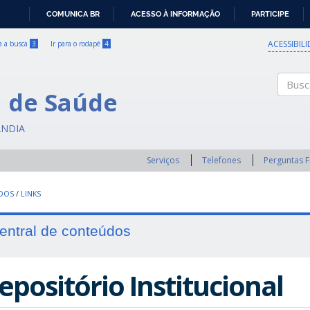
COMUNICA BR
ACESSO À INFORMAÇÃO
PARTICIPE
IR
PARA
ACESSIBIL
ra a busca
3
Ir para o rodapé
4
O
CONTEÚDO
a de Saúde
Buscar
ÂNDIA
Serviços
Telefones
Perguntas 
UDOS
/
LINKS
entral de conteúdos
epositório Institucional