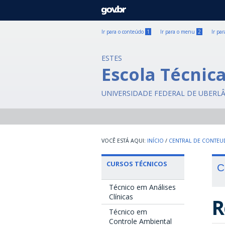
GOVBR
Ir para o conteúdo
1
Ir para o menu
2
Ir pa
ESTES
Escola Técnic
UNIVERSIDADE FEDERAL DE UBERL
INÍCIO
/
CENTRAL DE CONTE
CURSOS TÉCNICOS
C
Técnico em Análises
Clínicas
R
Técnico em
Controle Ambiental