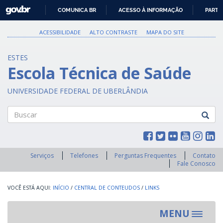
GOVBR
COMUNICA BR
ACESSO À INFORMAÇÃO
PARTI
IR
PARA
ACESSIBILIDADE
ALTO CONTRASTE
MAPA DO SITE
O
CONTEÚDO
ESTES
Escola Técnica de Saúde
UNIVERSIDADE FEDERAL DE UBERLÂNDIA
Buscar
Serviços
Telefones
Perguntas Frequentes
Contato
Fale Conosco
INÍCIO
/
CENTRAL DE CONTEUDOS
/
LINKS
MENU
Toggle