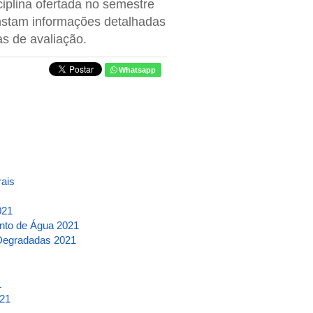
iplina ofertada no semestre
nstam informações detalhadas
as de avaliação.
Whatsapp
ais
021
nto de Água 2021
Degradadas 2021
1
021