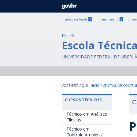
GOVBR
Ir para o conteúdo
1
Ir para o menu
2
Ir pa
ESTES
Escola Técnic
UNIVERSIDADE FEDERAL DE UBERL
INÍCIO
/
CENTRAL DE CONTE
CURSOS TÉCNICOS
C
Técnico em Análises
Clínicas
P
Técnico em
Controle Ambiental