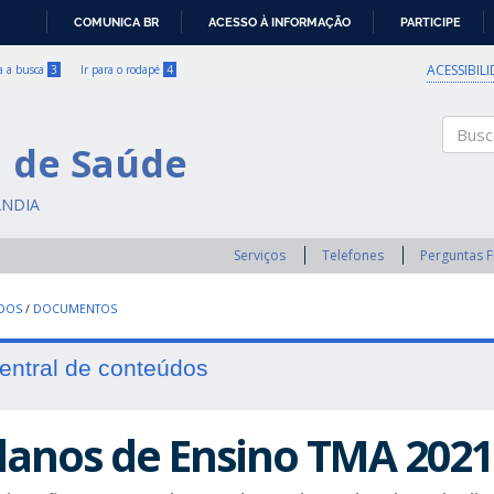
COMUNICA BR
ACESSO À INFORMAÇÃO
PARTICIPE
IR
PARA
ACESSIBIL
ra a busca
3
Ir para o rodapé
4
O
CONTEÚDO
a de Saúde
Buscar
ÂNDIA
Serviços
Telefones
Perguntas 
UDOS
/
DOCUMENTOS
entral de conteúdos
lanos de Ensino TMA 2021