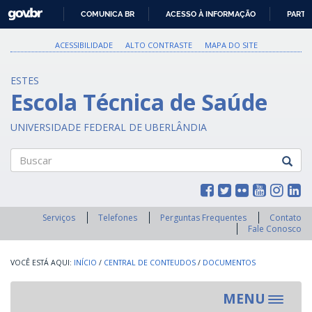
GOVBR
COMUNICA BR
ACESSO À INFORMAÇÃO
PARTI
IR
PARA
ACESSIBILIDADE
ALTO CONTRASTE
MAPA DO SITE
O
CONTEÚDO
ESTES
Escola Técnica de Saúde
UNIVERSIDADE FEDERAL DE UBERLÂNDIA
Buscar
Serviços
Telefones
Perguntas Frequentes
Contato
Fale Conosco
INÍCIO
/
CENTRAL DE CONTEUDOS
/
DOCUMENTOS
MENU
Toggle