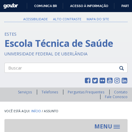
GOVBR
COMUNICA BR
ACESSO À INFORMAÇÃO
PARTI
IR
PARA
ACESSIBILIDADE
ALTO CONTRASTE
MAPA DO SITE
O
CONTEÚDO
ESTES
Escola Técnica de Saúde
UNIVERSIDADE FEDERAL DE UBERLÂNDIA
Buscar
Serviços
Telefones
Perguntas Frequentes
Contato
Fale Conosco
INÍCIO
/
ASSUNTO
MENU
Toggle