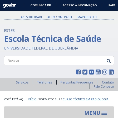
GOVBR
COMUNICA BR
ACESSO À INFORMAÇÃO
PARTI
IR
PARA
ACESSIBILIDADE
ALTO CONTRASTE
MAPA DO SITE
O
CONTEÚDO
ESTES
Escola Técnica de Saúde
UNIVERSIDADE FEDERAL DE UBERLÂNDIA
Buscar
Serviços
Telefones
Perguntas Frequentes
Contato
Fale Conosco
INÍCIO
/
FORMATEC SUS
/
CURSO TÉCNICO EM RADIOLOGIA
MENU
Toggle