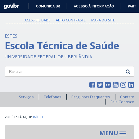
GOVBR
COMUNICA BR
ACESSO À INFORMAÇÃO
PARTI
IR
PARA
ACESSIBILIDADE
ALTO CONTRASTE
MAPA DO SITE
O
CONTEÚDO
ESTES
Escola Técnica de Saúde
UNIVERSIDADE FEDERAL DE UBERLÂNDIA
Buscar
Serviços
Telefones
Perguntas Frequentes
Contato
Fale Conosco
INÍCIO
MENU
Toggle