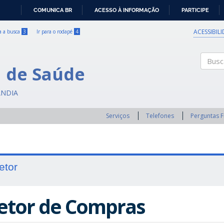
COMUNICA BR
ACESSO À INFORMAÇÃO
PARTICIPE
IR
PARA
ACESSIBIL
ra a busca
3
Ir para o rodapé
4
O
CONTEÚDO
a de Saúde
Buscar
ÂNDIA
Serviços
Telefones
Perguntas 
etor
etor de Compras