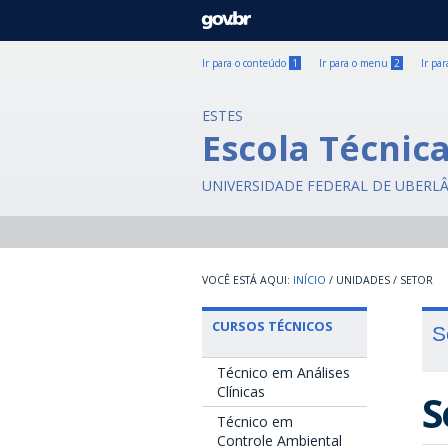
GOVBR
Ir para o conteúdo
1
Ir para o menu
2
Ir pa
ESTES
Escola Técnic
UNIVERSIDADE FEDERAL DE UBERL
INÍCIO
/
UNIDADES
/
SETOR
CURSOS TÉCNICOS
S
Técnico em Análises
Clínicas
S
Técnico em
Controle Ambiental