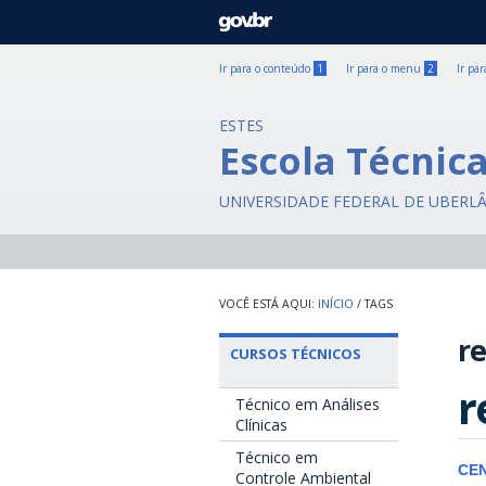
GOVBR
Ir para o conteúdo
1
Ir para o menu
2
Ir pa
ESTES
Escola Técnic
UNIVERSIDADE FEDERAL DE UBERL
INÍCIO
/
TAGS
re
CURSOS TÉCNICOS
r
Técnico em Análises
Clínicas
Técnico em
CE
Controle Ambiental