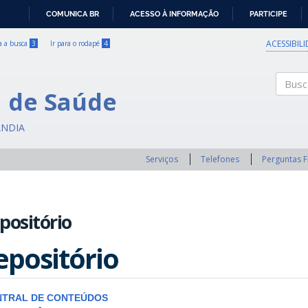
COMUNICA BR
ACESSO À INFORMAÇÃO
PARTICIPE
IR
PARA
ACESSIBIL
ra a busca
3
Ir para o rodapé
4
O
CONTEÚDO
a de Saúde
Buscar
ÂNDIA
Serviços
Telefones
Perguntas 
positório
epositório
NTRAL DE CONTEÚDOS