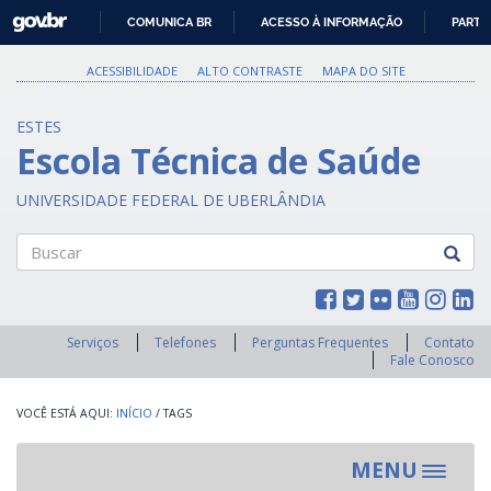
GOVBR
COMUNICA BR
ACESSO À INFORMAÇÃO
PARTI
IR
PARA
ACESSIBILIDADE
ALTO CONTRASTE
MAPA DO SITE
O
CONTEÚDO
ESTES
Escola Técnica de Saúde
UNIVERSIDADE FEDERAL DE UBERLÂNDIA
Buscar
Serviços
Telefones
Perguntas Frequentes
Contato
Fale Conosco
INÍCIO
/
TAGS
MENU
Toggle