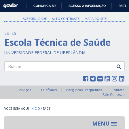
GOVBR
COMUNICA BR
ACESSO À INFORMAÇÃO
PARTI
IR
PARA
ACESSIBILIDADE
ALTO CONTRASTE
MAPA DO SITE
O
CONTEÚDO
ESTES
Escola Técnica de Saúde
UNIVERSIDADE FEDERAL DE UBERLÂNDIA
Buscar
Serviços
Telefones
Perguntas Frequentes
Contato
Fale Conosco
INÍCIO
/
TAGS
MENU
Toggle