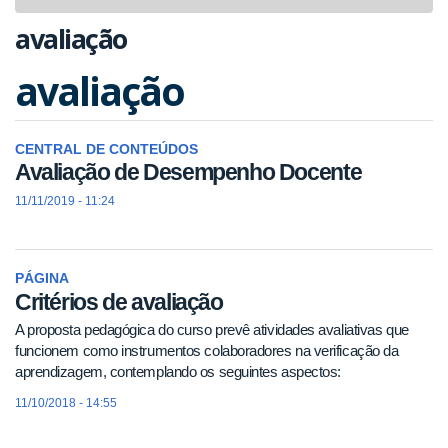
navigat
avaliação
avaliação
CENTRAL DE CONTEÚDOS
Avaliação de Desempenho Docente
11/11/2019 - 11:24
PÁGINA
Critérios de avaliação
A proposta pedagógica do curso prevê atividades avaliativas que
funcionem como instrumentos colaboradores na verificação da
aprendizagem, contemplando os seguintes aspectos:
11/10/2018 - 14:55